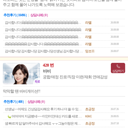
주고 함께 풀어 나가도록 노력해 보겠습니다.
추천후기 ( 10496 )
|
상담사례 ( 0 )
감사합니다 🤗🤗🤗🤗🤗🤗🤗🤗🤗🤗🤗🤗🤗🤗🤗🤗🤗🤗🤗🤗🤗
라엘
26.08.08
감사합니다 🤗🤗🤗🤗🤗🤗🤗🤗🤗🤗🤗🤗🤗🤗🤗🤗🤗🤗🤗
라엘
26.08.08
감사합니다 🤗🤗🤗🤗🤗🤗🤗🤗🤗🤗🤗🤗🤗🤗🤗🤗🤗🤗🤗🤗
라엘
26.08.08
🤗🤗🤗🤗🤗🤗🤗 감사합니다 🤗🤗🤗🤗🤗🤗🤗🤗🤗🤗🤗🤗🤗
라엘
26.08.08
감사합니당 감사합니당 감사합니당선생님 감사합니당 감사합니당 감사합니다 또보러올게요 감사합니다
밍쏘11
26.08.07
428 번
바비
상담하기
궁합/애정 진로/직장 미련/재회 연애감성
막막할 땐 바비게이션!!
추천후기 ( 408 )
|
상담사례 ( 0 )
선생님~~어제도 긴상담감사해요 후기 하나 더 쓸 수 있는데 그건 보고용으로일단 나둘게요 ㅎㅎ선생님 ㅠ 어제 본것 정리하면 다른 인간들 본 것 까지남들이 다 볼 수 있는 후기에 써버리면 너무디테일하고그 웬수만 여쭤보면 여전히 점점 나아지는 쪽으로흐른다고 생각하면 맞지요? ㅠㅠ샘이 예전이랑은 다르게 말투가 약간 부정도 섞여있었나( 혼자 또 상상의 나래 ㅠ) 또 이생각저생각해서요 ㅠㅠ선생님 날씨 너무 더워요❤️ 항상 건강 유의하세요웬수는 시간되실때 답글 한줄만 부탁드려요옹🙏
초긍정
26.07.26
어머어머 지금봤네~~~미안미안대신 카드를 새로 봄부정없음! 확실하게 나아짐!! 표현을 안해 그렇지 좀 잘하자 맘먹었다 나오네~~~쭉 그맘이 가면 얼마나 좋을고
바비
26.08.05
샘 빠르게 답 달아주셔서 감사해요 ㅜㅜ그놈이랑은 제가 오늘 아침에 약이랑 가지러간다고 들렸거든요있길래 이야기를 좀 했는데 그럭저럭 이야기가 되었어요머 그렇다고 샘이랑 저랑 이미 알다시피 마냥 호의적이지는 않았지만 그래도 평소처럼 완전 벽같이 그런 상황은 아니였어요 재수없지만 제가 조곤조곤 이야기하니깐 재수없게 지도 사과는 하데요( 근데 사과가 사과가 아닌 듣는 사람 기분나쁜 말투 아시죠?)ㅋㅋ이야기가 그래도 조금 통했다는게 어디에요 ㅠㅠ샘이랑 상담하면서 계속 동태를 살펴야겠어요일단 이것도 샘 카드대로 된네요 그죠? 흑흑앞으로도 점점 나아질꺼라고 계속 믿을게요 샘샘 그리고 이건 진짜 너무 과한 걱정일 수 있는데요즘 유투브에도 그런게하도 마니 올라와서 저 동영상 찍혔거나 그렇지는 않겠져?유투브보면 술집진상녀 머 이런거 마니올라오잖아요 진짜 돈쓰고 걱정을 사서하고멘탈 빠지직이에요 ㅠㅠ ㅋㅋㅋㅋㅋㅋㅋ
초긍정
26.07.18