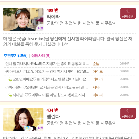
409 번
라이라
상담하기
궁합/애정 취업/시험 사업/재물 사주팔자
더 많은 웃음(plus de rires)을 당신에게 선사할 라이라입니다. 결국 당신은 저
와의 대화를 통해 웃게 되실겁니다.^^
추천후기 ( 5936 )
|
상담사례 ( 0 )
언니 잘 지내시나요?ktx타고 지방가는 중이요.동창회.ㅎ기대되네요.여고 동창들 얼마나 변했을까요?ㅎ곧 언니랑도 만나요
순남
26.08.07
쌤 아직도 버티고 있어요.저는 언제 여기서 벗어나죠?28년이라 하셨죠? 올 해 추석이 터닝포인트라 하셨죠?제발 부디 꼭 그랬으면 해요.하트하트 쌤^^♡
아직도
26.08.05
오랜만이예요♡늘 의젓하시고 멘탈 갑이시잔아요.제가 존경합니다참고 좀 더 견뎌보아요.행복한 나날들 곧 옵니다.화이팅.이틀 후면 입추예요.항상 응원하고 있어요💗💖💝
라이라
26.08.05
라이라온니♡오랜만이요.지금은 안계시네요.ㅠㅠ1년 반 넘게 의식없던 울 언니 기억하시죠?5월에 내 맘속에 그대 되셨어요.ㅠ아직 실감이 안나요. 슬픔보다 더 슬픈그런 느낌으로 하루를 지내요.온니랑 얘기 나누고 싶어요~
지나
26.08.05
지나님~♡♡너무나 이른 이별 힘드시겠어요.지지난 가을 저랑 말씀 나누시고언니랑 화해하신 거 진짜 신의 한 수!!!이제는 더 이상 아프지 않은 세상으로가셨네요.원래의 상태로.믿읍시다.그리고 기도해요. 우리 모두의 평화를 위해💗
라이라
26.08.05
434 번
멜린다
상담하기
궁합/애정 취업/시험 사업/재물 사주팔자
타로라는 것은 운명을 -함께- 읽어 가는 것이라고 봅니다.고민을 함께 들어