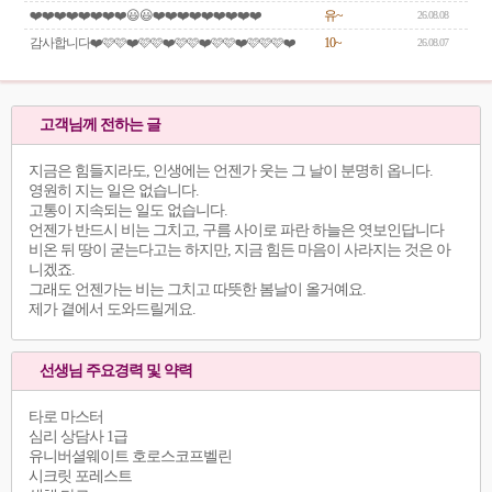
❤️❤️❤️❤️❤️❤️❤️❤️😃😃❤️❤️❤️❤️❤️❤️❤️❤️❤️
유~
26.08.08
감사합니다❤️🩷🩷❤️🩷🩷❤️🩷🩷❤️🩷🩷❤️🩷🩷🩷❤️
10~
26.08.07
고객님께 전하는 글
지금은 힘들지라도, 인생에는 언젠가 웃는 그 날이 분명히 옵니다.
영원히 지는 일은 없습니다.
고통이 지속되는 일도 없습니다.
언젠가 반드시 비는 그치고, 구름 사이로 파란 하늘은 엿보인답니다
비온 뒤 땅이 굳는다고는 하지만, 지금 힘든 마음이 사라지는 것은 아
니겠죠.
그래도 언젠가는 비는 그치고 따뜻한 봄날이 올거예요.
제가 곁에서 도와드릴게요.
선생님 주요경력 및 약력
타로 마스터
심리 상담사 1급
유니버셜웨이트 호로스코프벨린
시크릿 포레스트