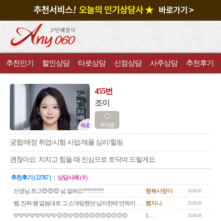
추천인기
할인상담
타로상담
신점상담
사주상담
추천후기
455번
조이
부재중
궁합/애정 취업/시험 사업/재물 심리/힐링
괜찮아요. 지치고 힘들 때 진심으로 토닥여 드릴게요.
추천후기 ( 22767 )
|
상담사례 ( 0 )
선생님 최고😍😍😍 넘 잘봐요!!!!!!!!!!!!!!
행복사랑이
26.08.09
쌤, 진짜 쌤 말씀대로 그 소개팅했던 남자한테 연락이 왔어요!이틀 동안 답이 없어서 사실 이대로 끝인가 싶기도 했는데ㅜㅜ그래도 이번 주 안에 다시 연락이 오다고 ㅅ이어지니까 신기🤍쌤 왜 이렇게 잘 맞히세요ㅎㅎ이 남자가 다시 연락해서 대화를 이어가는 걸 보면 아예 마음이 없는 것 같지는 않긴해요 지금은 톡하고 있는데 아직 먼저 보자는 얘기는 안 하고 있거든요? 흐름 좀 보고 싶은데, 대기시간좀ㅜ
뽐지나
26.08.09
🩷🩷🩷🩷🩷🩷🩷🩷🤨🤨🩷🤨🤨🤨🤨🤨🤨🤨🤨🤨🤨
1…
26.08.08