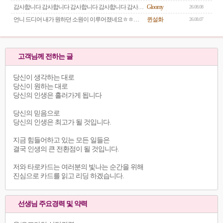
감사합니다 감사합니다 감사합니다 감사합니다 감사합니다 감사합니다 감사합니다
Gloomy
26.08.08
언니 드디어 내가 원하던 소원이 이루어졌네요ㅎㅎ너무좋아..제발 다른여자만나라고 그렇게.빌었더니성공했음!!! 언니말대로 어떻게될지는 지켜봐야하니..언니 들어오면 통하해요😘 언니기다리는중~
퀸설화
26.08.07
고객님께 전하는 글
당신이 생각하는 대로
당신이 원하는 대로
당신의 인생은 흘러가게 됩니다
당신의 믿음으로
당신의 인생은 최고가 될 것입니다.
지금 힘들어하고 있는 모든 일들은
결국 인생의 큰 전환점이 될 것입니다.
저와 타로카드는 여러분의 빛나는 순간을 위해
진심으로 카드를 읽고 리딩 하겠습니다.
선생님 주요경력 및 약력