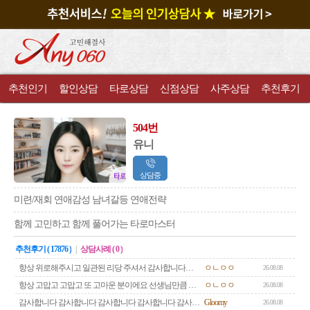
추천인기
할인상담
타로상담
신점상담
사주상담
추천후기
504번
유니
상담중
미련/재회 연애감성 남녀갈등 연애전략
함께 고민하고 함께 풀어가는 타로마스터
추천후기 ( 17876 )
|
상담사례 ( 0 )
항상 위로해주시고 일관된 리당 주셔서 감사합니다사랑해요 쌤♡♡♡♡♡
ㅇㄴㅇㅇ
26.08.08
항상 고맙고 고맙고 또 고마운 분이에요 선생님만큼 진심으로 저를 위해 주는 사람은 또 없을 것 같아요감사하고 감사하고 감사해요♡♡♡♡♡♡
ㅇㄴㅇㅇ
26.08.08
감사합니다 감사합니다 감사합니다 감사합니다 감사합니다 감사합니다 감사합니다
Gloomy
26.08.08